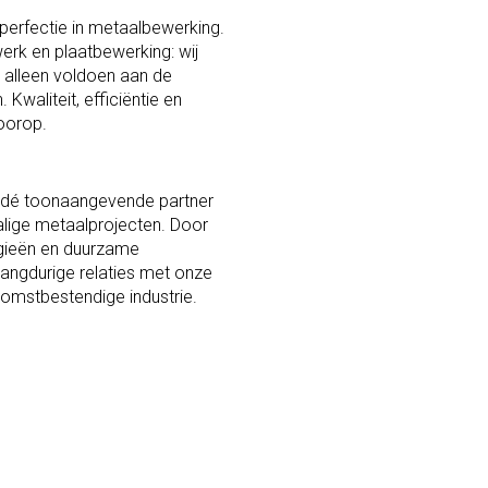
 perfectie in metaalbewerking.
werk en plaatbewerking: wij
t alleen voldoen aan de
Kwaliteit, efficiëntie en
voorop.
 dé toonaangevende partner
halige metaalprojecten. Door
ogieën en duurzame
ngdurige relaties met onze
komstbestendige industrie.