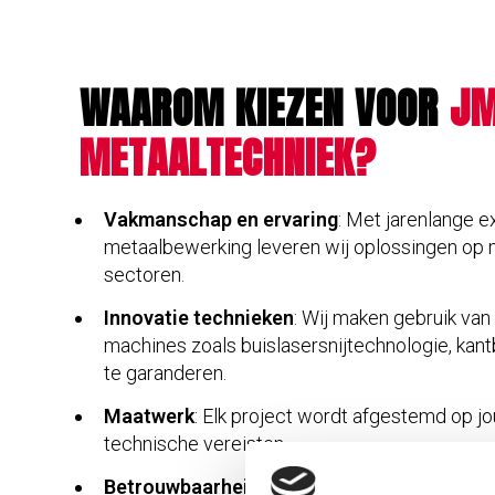
WAAROM KIEZEN VOOR
J
METAALTECHNIEK?
Vakmanschap en ervaring
: Met jarenlange e
metaalbewerking leveren wij oplossingen op 
sectoren.
Innovatie technieken
: Wij maken gebruik v
machines zoals buislasersnijtechnologie, kan
te garanderen.
Maatwerk
: Elk project wordt afgestemd op 
technische vereisten.
Betrouwbaarheid
: Wij denken met je mee en 