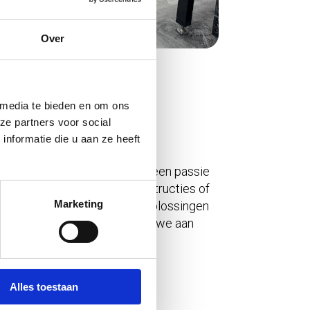
Over
 media te bieden en om ons
ze partners voor social
nformatie die u aan ze heeft
ert technische kennis met een passie
 gaat om complexe staalconstructies of
Marketing
voor je klaar met praktische oplossingen
amen met onze klanten bouwen we aan
ten.
Alles toestaan