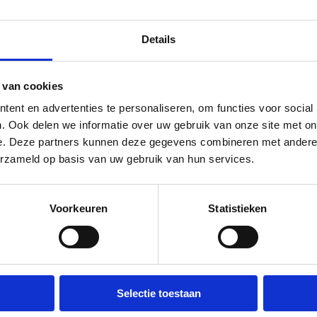
teit.
Details
 van cookies
ent en advertenties te personaliseren, om functies voor social
ONS
TEAM
. Ook delen we informatie over uw gebruik van onze site met on
e. Deze partners kunnen deze gegevens combineren met andere i
erzameld op basis van uw gebruik van hun services.
Ons team van vakmensen combine
voor metaalbewerking. Of het nu
Voorkeuren
Statistieken
verfijnde afwerkingen, wij staan 
en persoonlijke begeleiding. S
duurzame en innovatieve resulta
Selectie toestaan