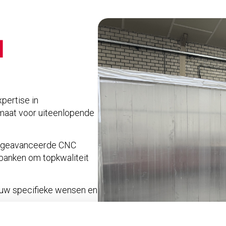
M
xpertise in
maat voor uiteenlopende
an geavanceerde CNC
tbanken om topkwaliteit
jouw specifieke wensen en
leveren altijd volgens