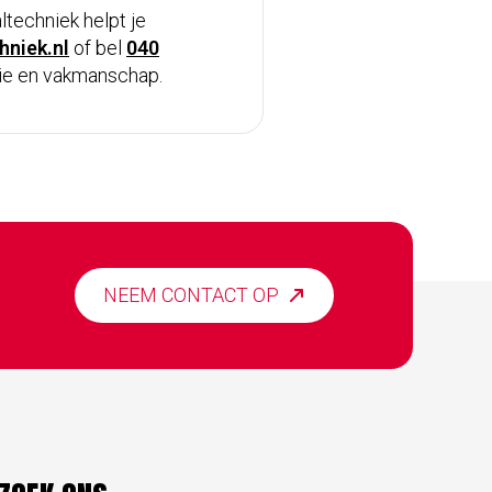
techniek helpt je
niek.nl
of bel
040
sie en vakmanschap.
NEEM CONTACT OP