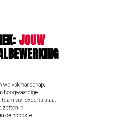
IEK:
JOUW
ALBEWERKING
en we vakmanschap,
 om hoogwaardige
 team van experts staat
 zetten in
an de hoogste