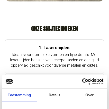
ONZE SNIJTECHNIEKEN
1. Lasersnijden:
Ideaal voor complexe vormen en fijne details. Met
lasersnijden behalen we scherpe randen en een glad
oppervlak, geschikt voor diverse metalen en diktes.
2. Buislasersnijden:
Voor buisvormige metalen leveren we maatwerk
met perfecte aansluitingen en hoeken, ideaal voor
Toestemming
Details
Over
constructies en industriële toepassingen.