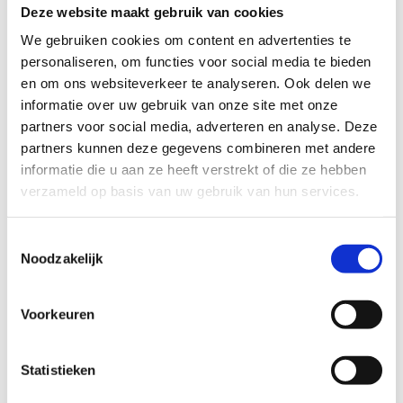
Deze website maakt gebruik van cookies
3. Plaatbewerking:
We gebruiken cookies om content en advertenties te
Naast het snijden van losse onderdelen bieden we
personaliseren, om functies voor social media te bieden
uitgebreide plaatbewerking om jouw project
en om ons websiteverkeer te analyseren. Ook delen we
compleet te maken.
informatie over uw gebruik van onze site met onze
partners voor social media, adverteren en analyse. Deze
partners kunnen deze gegevens combineren met andere
informatie die u aan ze heeft verstrekt of die ze hebben
TOEPASSINGEN VAN SNIJDEN
verzameld op basis van uw gebruik van hun services.
Met snijden leggen we de basis voor een breed scala aan
producten en projecten:
Toestemmingsselectie
Noodzakelijk
Constructiedelen:
Voor staalconstructies en dragende
elementen.
Industriële toepassingen:
Machineonderdelen,
Voorkeuren
behuizingen en profielen.
Decoratieve ontwerpen:
Metalen panelen,
Statistieken
balustrades en interieurtoepassingen.